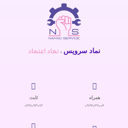
،
نماد اعتماد
نماد سرویس
همراه
ثابت
02191093072
09192037004