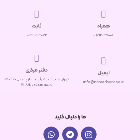
همراه
ثابت
02191093072
09192037004
دفتر مرکزی
ایمیل
تهران امیر کبیر شرقی پاساژ پردیس پلاک 114
info@namadservice.ir
طبقه همکف پلاک 21
ما را دنبال کنید